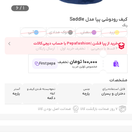
6
/
1
کیف رودوشی پپا مدل Saddle
رنگ
زرد
بنفش
نوک مدادی
آبی
100,000 تومان
تخفیف
Firstpepa
مخصوص اولین خرید
مشخصات
قابل استفاده برای
جنس
نحوه بسته شدن کیف و
آستر
دختران و پسران
پارچه
پارچه
کوله
دکمه
۷ روز ضمانت بازگشت کالا
ضمانت اصل بودن کالا