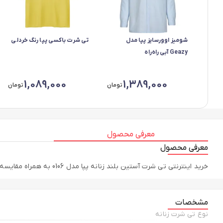
شومیز اوورسایز پپا مدل
تی شرت باکسی پپا رنگ خردلی
Geazy آبی راه‌راه
1,089,000
1,389,000
تومان
تومان
معرفی محصول
معرفی محصول
خرید اینترنتی تی شرت آستین بلند زنانه پپا مدل 0106 به همراه مقایسه، بررسی مشخصات و لیست قیمت امروز در فروشگاه اینترنتی پپا فشن | Pepafashion
مشخصات
نوع تی شرت زنانه