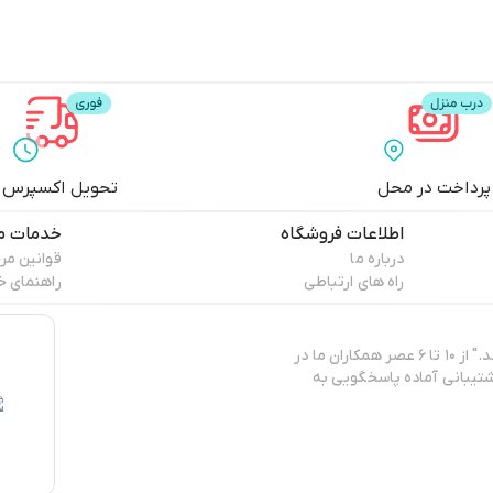
پرداخت در محل
تحویل اکسپرس
اطلاعات فروشگاه
خدمات م
درباره ما
قوانین مر
راه های ارتباطی
راهنمای خ
"پپا برند ایرانی تولید و عرضه‌کننده‌ی انواع البسه کژوال و روزمره‌ی زنانه می‌باشد." از ۱۰ تا ۶ عصر همکاران ما در
تیبانی آماده پاسخگویی به