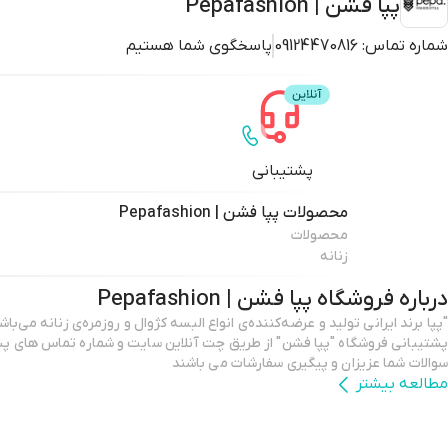
پپا فشن | Pepafashion
شماره تماس:
09124470816
پاسخگوی شما هستیم
پشتیبانی
محصولات
پپا فشن | Pepafashion
محصولات
زنانه
درباره فروشگاه
پپا فشن | Pepafashion
پشتیبانی فروشگاه "پپا فشن" از طریق چت آنلاین سایت و شماره تماس های پش
سوالات شما عزیزان و پیگیری سفارشات می باشند
مطالعه بیشتر