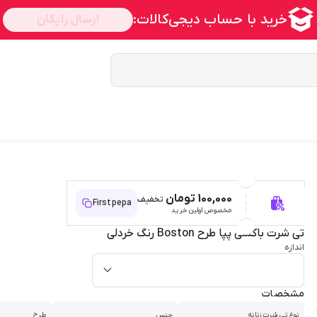
100,000 تومان
تخفیف
Firstpepa
مخصوص اولین خرید
تی شرت باکسی پپا طرح Boston رنگ خردلی
اندازه
مشخصات
نوع تی شرت زنانه
جنس
طرح