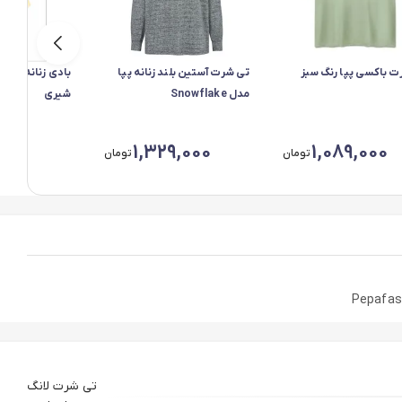
ت باکسی پپا رنگ سبز
تی شرت آستین بلند زنانه پپا
مدل Snowflake
شیری
00
1,329,000
1,089,000
تومان
تومان
تی شرت لانگ