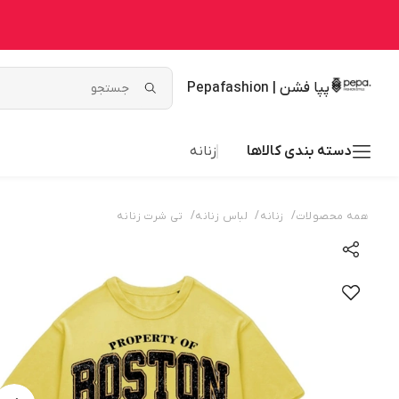
پپا فشن | Pepafashion
دسته بندی کالاها
زنانه
/
/
/
همه محصولات
زنانه
لباس زنانه
تی شرت زنانه