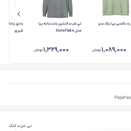
ت باکسی پپا رنگ سبز
تی شرت آستین بلند زنانه پپا
مدل Snowflake
شیری
00
1,329,000
1,089,000
تومان
تومان
تی شرت لانگ