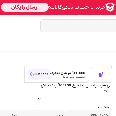
100,000 تومان
تخفیف
Firstpepa
مخصوص اولین خرید
تی شرت باکسی پپا طرح Boston رنگ خاکی
اندازه
مشخصات
نوع تی شرت زنانه
جنس
طرح