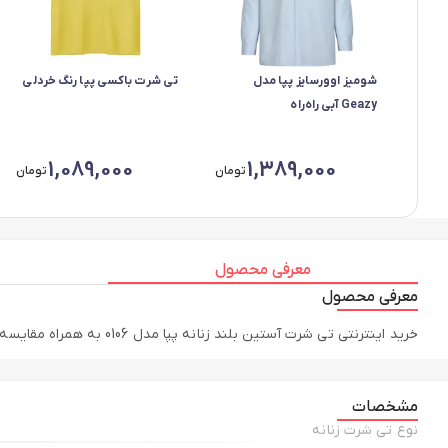
شومیز اوورسایز پپا مدل
تی شرت باکسی پپا رنگ خردلی
Geazy آبی راه‌راه
1,089,000
1,389,000
تومان
تومان
معرفی محصول
معرفی محصول
خرید اینترنتی تی شرت آستین بلند زنانه پپا مدل 0106 به همراه مقایسه، بررسی مشخصات و لیست قیمت امروز در فروشگاه اینترنتی پپا فشن | Pepafashion
مشخصات
نوع تی شرت زنانه