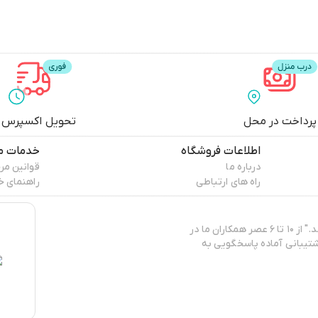
پرداخت در محل
تحویل اکسپرس
اطلاعات فروشگاه
خدمات م
درباره ما
قوانین مر
راه های ارتباطی
راهنمای خ
"پپا برند ایرانی تولید و عرضه‌کننده‌ی انواع البسه کژوال و روزمره‌ی زنانه می‌باشد." از ۱۰ تا ۶ عصر همکاران ما در
تیبانی آماده پاسخگویی به