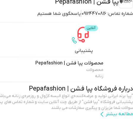
پپا فشن | Pepafashion
شماره تماس:
09124470816
پاسخگوی شما هستیم
پشتیبانی
محصولات
پپا فشن | Pepafashion
محصولات
زنانه
درباره فروشگاه
پپا فشن | Pepafashion
پشتیبانی فروشگاه "پپا فشن" از طریق چت آنلاین سایت و شماره تماس های پش
سوالات شما عزیزان و پیگیری سفارشات می باشند
مطالعه بیشتر