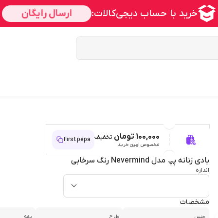
100,000 تومان
تخفیف
Firstpepa
مخصوص اولین خرید
بادی زنانه پپا مدل Nevermind رنگ سرخابی
اندازه
مشخصات
جنس
طرح
یقه