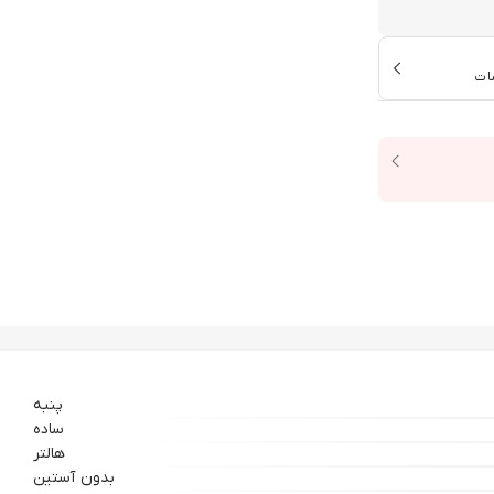
ات
پنبه
ساده
هالتر
بدون آستین