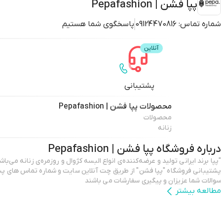
پپا فشن | Pepafashion
شماره تماس:
09124470816
پاسخگوی شما هستیم
پشتیبانی
محصولات
پپا فشن | Pepafashion
محصولات
زنانه
درباره فروشگاه
پپا فشن | Pepafashion
پشتیبانی فروشگاه "پپا فشن" از طریق چت آنلاین سایت و شماره تماس های پش
سوالات شما عزیزان و پیگیری سفارشات می باشند
مطالعه بیشتر