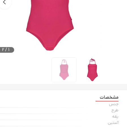
2
/
1
مشخصات
جنس
طرح
یقه
آستین