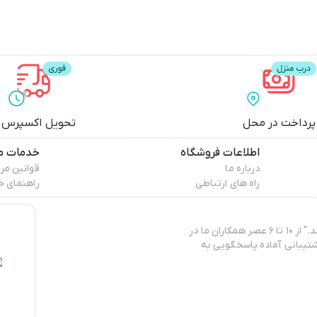
پرداخت در محل
تحویل اکسپرس
اطلاعات فروشگاه
خدمات م
درباره ما
قوانین مر
راه های ارتباطی
راهنمای خ
"پپا برند ایرانی تولید و عرضه‌کننده‌ی انواع البسه کژوال و روزمره‌ی زنانه می‌باشد." از ۱۰ تا ۶ عصر همکاران ما در
تیبانی آماده پاسخگویی به