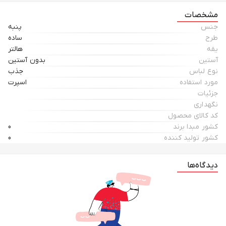
مشخصات
جنس
پنبه
طرح
ساده
یقه
هالتر
آستین
بدون آستین
نوع لباس
جذب
مورد استفاده
اسپرت
جزئیات
نگهداری
کد کالای محصول
کشور مبدا برند
0
کشور تولید کننده
0
دیدگاه‌ها