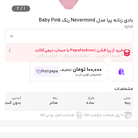
2
/
1
بادی زنانه پپا مدل Nevermind رنگ Baby Pink
اندازه
100,000 تومان
تخفیف
Firstpepa
مخصوص اولین خرید
مشخصات
جنس
طرح
یقه
آستین
پنبه
ساده
هالتر
بدون آستین
۷ روز ضمانت بازگشت کالا
ضمانت اصل بودن کالا