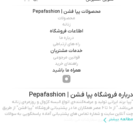
محصولات
پپا فشن | Pepafashion
محصولات
زنانه
اطلاعات فروشگاه
درباره ما
راه های ارتباطی
خدمات مشتریان
قوانین مرجوعی
راهنمای خرید
همراه ما باشید
درباره فروشگاه
پپا فشن | Pepafashion
"پپا برند ایرانی تولید و عرضه‌کننده‌ی انواع البسه کژوال و روزمره‌ی زنانه
می‌باشد." از ۱۰ تا ۶ عصر همکاران ما در پشتیبانی فروشگاه "پپا فشن" از طریق
چت آنلاین سایت و شماره تماس های پشتیبانی آماده پاسخگویی به سوالات
مطالعه بیشتر
شما عزیزان و پیگیری سفارشات می باشند