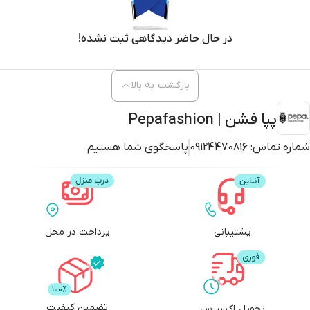
در حال حاضر دیدگاهی ثبت نشده!
بازگشت به بالا
پپا فشن | Pepafashion
شماره تماس:
09124470816
پاسخگوی شما هستیم
پشتیبانی
پرداخت در محل
تضمین کیفیت
تحویل اکسپرس