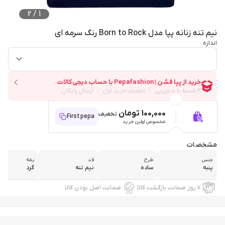
2
/
1
نیم تنه زنانه پپا مدل Born to Rock رنگ سرمه ای
اندازه
100,000 تومان
تخفیف
Firstpepa
مخصوص اولین خرید
مشخصات
جنس
طرح
قد
یقه
پنبه
ساده
نیم تنه
گرد
۷ روز ضمانت بازگشت کالا
ضمانت اصل بودن کالا