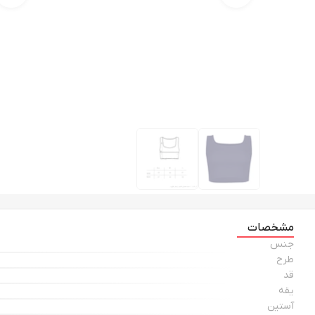
مشخصات
جنس
طرح
قد
یقه
آستین