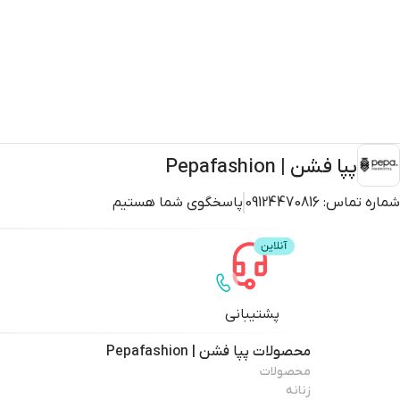
پپا فشن | Pepafashion
شماره تماس:
09124470816
پاسخگوی شما هستیم
پشتیبانی
محصولات
پپا فشن | Pepafashion
محصولات
زنانه