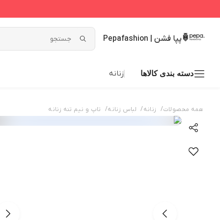
پپا فشن | Pepafashion
زنانه
دسته بندی کالاها
/
/
/
همه محصولات
زنانه
لباس زنانه
تاپ و نیم تنه زنانه