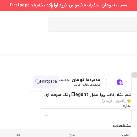
100,000 تومان
تخفیف مخصوص خرید اول
کد تخفیف:
Firstpepa
100,000 تومان
تخفیف
Firstpepa
مخصوص اولین خرید
نیم تنه زنانه پپا مدل Elegant رنگ سرمه ای
1
(امتیاز
1
خریدار)
اندازه
مشخصات
جنس
طرح
قد