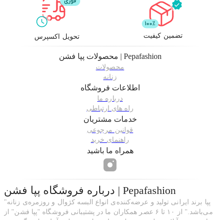
تضمین کیفیت
تحویل اکسپرس
پپا فشن | Pepafashion
محصولات
محصولات
زنانه
اطلاعات فروشگاه
درباره ما
راه های ارتباطی
خدمات مشتریان
قوانین مرجوعی
راهنمای خرید
همراه ما باشید
پپا فشن | Pepafashion
درباره فروشگاه
"پپا برند ایرانی تولید و عرضه‌کننده‌ی انواع البسه کژوال و روزمره‌ی زنانه
می‌باشد." از ۱۰ تا ۶ عصر همکاران ما در پشتیبانی فروشگاه "پپا فشن" از