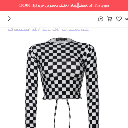
Firstpepa
کد تخفیف:
100,000 تومان
تخفیف مخصوص خرید اول
/
/
/
تاپ و نیم تنه زنانه
لباس زنانه
زنانه
همه محصولات