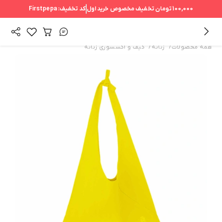
100,000 تومان
تخفیف مخصوص خرید اول
کد تخفیف:
Firstpepa
/
/
همه محصولات
زنانه
کیف و اکسسوری زنانه