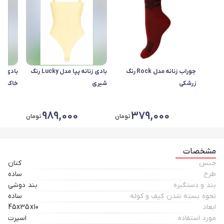
جوراب زنانه مدل Rock رنگ
بادی زنانه پپا مدل Lucky رنگ
زرشکی
شیری
خاکست
989,000
379,000
تومان
تومان
مشخصات
جنس
کتان
طرح
ساده
بند و دستگیره
بند دوشی
نحوه بسته شدن کیف و کوله
ساده
ابعاد
45x35x10
مورد استفاده
اسپرت