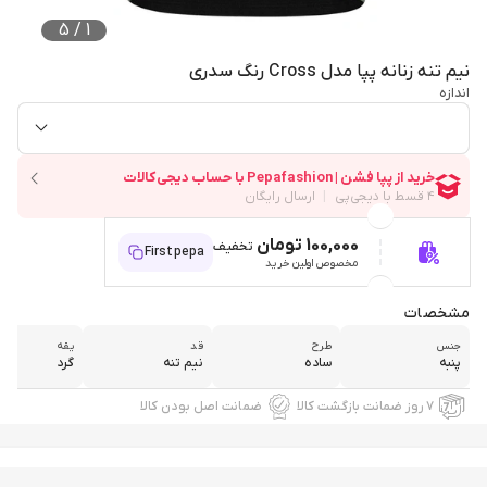
5
/
1
نیم تنه زنانه پپا مدل Cross رنگ سدری
اندازه
100,000 تومان
تخفیف
Firstpepa
مخصوص اولین خرید
مشخصات
جنس
طرح
قد
یقه
پنبه
ساده
نیم تنه
گرد
۷ روز ضمانت بازگشت کالا
ضمانت اصل بودن کالا