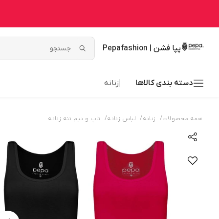
پپا فشن | Pepafashion
دسته بندی کالاها
زنانه
/
/
/
همه محصولات
زنانه
لباس زنانه
تاپ و نیم تنه زنانه