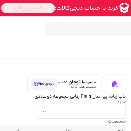
100,000 تومان
تخفیف
Firstpepa
مخصوص اولین خرید
تاپ زنانه پپا مدل Plain رکابی مجموعه دو عددی
اندازه
مشخصات
جنس
طرح
قد