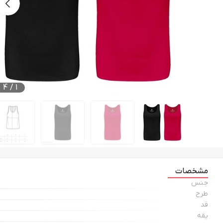
4
/
1
مشخصات
جنس
طرح
قد
یقه