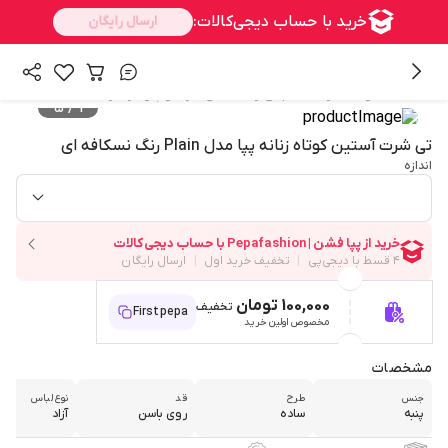
/
/
/
همه محصولات
زنانه
لباس زنانه
تی شرت و پلوشرت زنانه
5
/
1
تی شرت آستین کوتاه زنانه پپا مدل Plain رنگ نسکافه ای
اندازه
100,000 تومان
تخفیف
Firstpepa
مخصوص اولین خرید
مشخصات
جنس
طرح
قد
نوع لباس
پنبه
ساده
روی باسن
آزاد