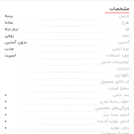
مشخصات
جنس
پنبه
طرح
ساده
قد
نیم تنه
یقه
رومی
آستین
بدون آستین
نوع لباس
جذب
مورد استفاده
اسپرت
توضیحات جنس
جزئیات
نگهداری
کد کالای محصول
سطح قیمت
بند لباس
0
نحوه بسته شدن
0
ویژگی‌های تخصصی
0
کشور مبدا برند
0
کشور تولید کننده
0
زمان تولید
0