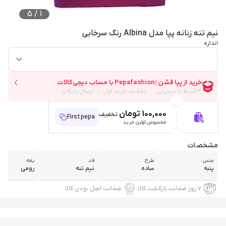
5
/
1
نیم تنه زنانه پپا مدل Albina رنگ سرخابی
اندازه
100,000 تومان
تخفیف
Firstpepa
مخصوص اولین خرید
مشخصات
جنس
طرح
قد
یقه
پنبه
ساده
نیم تنه
رومی
۷ روز ضمانت بازگشت کالا
ضمانت اصل بودن کالا