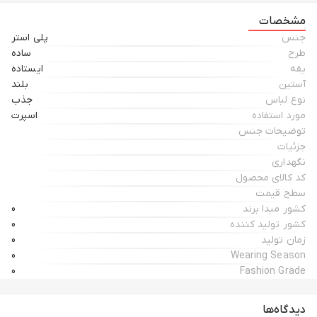
مشخصات
جنس
پلی استر
طرح
ساده
یقه
ایستاده
آستین
بلند
نوع لباس
جذب
مورد استفاده
اسپرت
توضیحات جنس
جزئیات
نگهداری
کد کالای محصول
سطح قیمت
کشور مبدا برند
0
کشور تولید کننده
0
زمان تولید
0
0
Wearing Season
0
Fashion Grade
دیدگاه‌ها