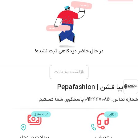
در حال حاضر دیدگاهی ثبت نشده!
بازگشت به بالا
پپا فشن | Pepafashion
شماره تماس:
09124470816
پاسخگوی شما هستیم
پشتیبانی
پرداخت در محل