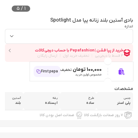
5
/
1
بادی آستین بلند زنانه پپا مدل Spotlight
اندازه
100,000 تومان
تخفیف
Firstpepa
مخصوص اولین خرید
مشخصات
جنس
طرح
یقه
آستین
پلی استر
ساده
ایستاده
بلند
۷ روز ضمانت بازگشت کالا
ضمانت اصل بودن کالا