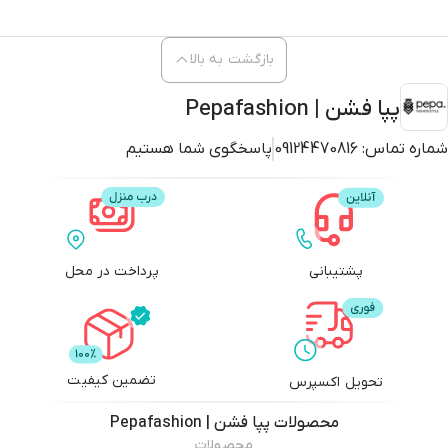
بازگشت به بالا
پپا فشن | Pepafashion
شماره تماس:
09124470816
پاسخگوی شما هستیم
پشتیبانی
پرداخت در محل
تضمین کیفیت
تحویل اکسپرس
محصولات
پپا فشن | Pepafashion
محصولات