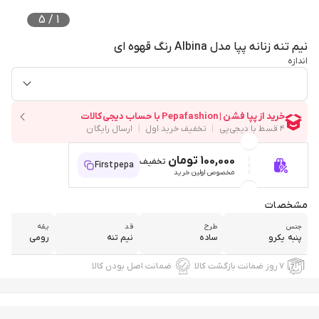
5
/
1
نیم تنه زنانه پپا مدل Albina رنگ قهوه ای
اندازه
100,000 تومان
تخفیف
Firstpepa
مخصوص اولین خرید
مشخصات
جنس
طرح
قد
یقه
پنبه یکرو
ساده
نیم تنه
رومی
۷ روز ضمانت بازگشت کالا
ضمانت اصل بودن کالا