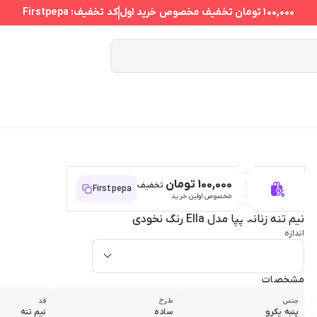
100,000 تومان
تخفیف مخصوص خرید اول
کد تخفیف:
Firstpepa
100,000 تومان
تخفیف
Firstpepa
مخصوص اولین خرید
نیم تنه زنانه پپا مدل Ella رنگ نخودی
اندازه
مشخصات
جنس
طرح
قد
پنبه یکرو
ساده
نیم تنه