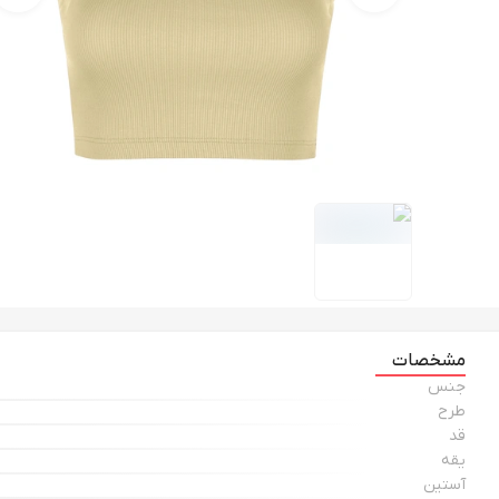
مشخصات
جنس
طرح
قد
یقه
آستین