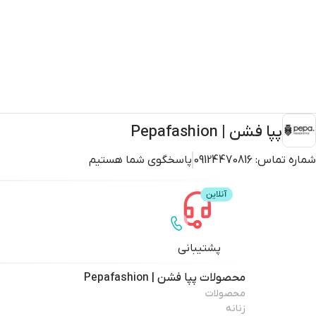
پپا فشن | Pepafashion
شماره تماس:
09124470816
پاسخگوی شما هستیم
پشتیبانی
محصولات
پپا فشن | Pepafashion
محصولات
زنانه