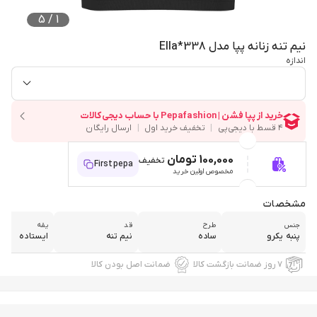
5
/
1
نیم تنه زنانه پپا مدل Ella*338
اندازه
100,000 تومان
تخفیف
Firstpepa
مخصوص اولین خرید
مشخصات
جنس
طرح
قد
یقه
پنبه یکرو
ساده
نیم تنه
ایستاده
۷ روز ضمانت بازگشت کالا
ضمانت اصل بودن کالا