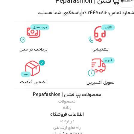
پپا فشن | Pepafashion
شماره تماس:
09124470816
پاسخگوی شما هستیم
پشتیبانی
پرداخت در محل
تضمین کیفیت
تحویل اکسپرس
محصولات
پپا فشن | Pepafashion
محصولات
زنانه
اطلاعات فروشگاه
درباره ما
راه های ارتباطی