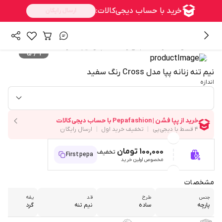
/
/
/
همه محصولات
زنانه
لباس زنانه
تاپ و نیم تنه زنانه
5
/
1
نیم تنه زنانه پپا مدل Cross رنگ سفید
اندازه
100,000 تومان
تخفیف
Firstpepa
مخصوص اولین خرید
مشخصات
جنس
طرح
قد
یقه
پارچه
ساده
نیم تنه
گرد