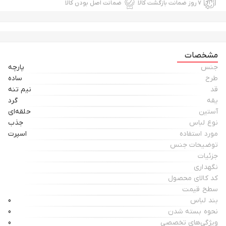
۷ روز ضمانت بازگشت کالا
ضمانت اصل بودن کالا
مشخصات
جنس
پارچه
طرح
ساده
قد
نیم تنه
یقه
گرد
آستین
حلقه‌ای
نوع لباس
جذب
مورد استفاده
اسپرت
توضیحات جنس
جزئیات
نگهداری
کد کالای محصول
سطح قیمت
بند لباس
0
نحوه بسته شدن
0
ویژگی‌های تخصصی
0