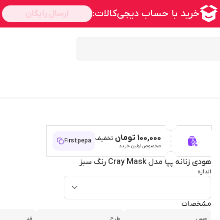
100,000 تومان
تخفیف
Firstpepa
مخصوص اولین خرید
هودی زنانه پپا مدل Cray Mask رنگ سبز
اندازه
مشخصات
جنس
طرح
قد