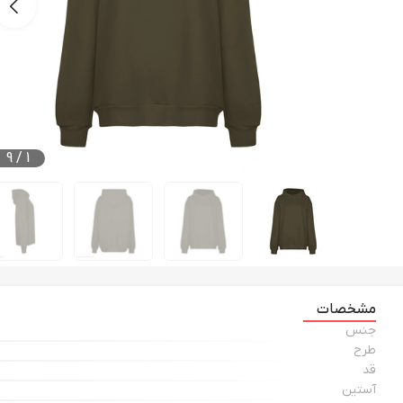
9
/
1
مشخصات
جنس
طرح
قد
آستین