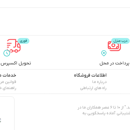
پرداخت در محل
تحویل اکسپرس
اطلاعات فروشگاه
خدمات م
درباره ما
قوانین مر
راه های ارتباطی
راهنمای خ
"پپا برند ایرانی تولید و عرضه‌کننده‌ی انواع البسه کژوال و روزمره‌ی زنانه می‌باشد." از ۱۰ تا ۶ عصر همکاران ما در
تیبانی آماده پاسخگویی به