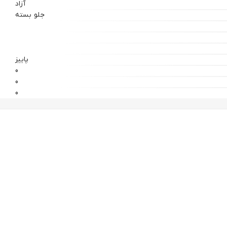
آزاد
جلو بسته
پاییز
0
0
0