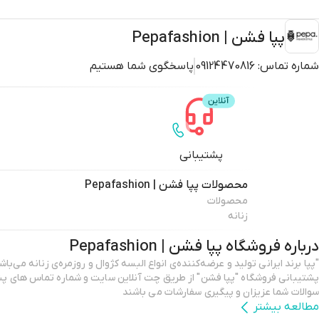
پپا فشن | Pepafashion
شماره تماس:
09124470816
پاسخگوی شما هستیم
پشتیبانی
محصولات
پپا فشن | Pepafashion
محصولات
زنانه
درباره فروشگاه
پپا فشن | Pepafashion
پشتیبانی فروشگاه "پپا فشن" از طریق چت آنلاین سایت و شماره تماس های پش
سوالات شما عزیزان و پیگیری سفارشات می باشند
مطالعه بیشتر