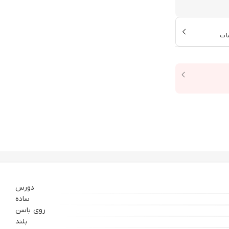
ات
دورس
ساده
روی باسن
بلند