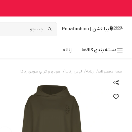
پپا فشن | Pepafashion
دسته بندی کالاها
زنانه
/
/
/
همه محصولات
زنانه
لباس زنانه
هودی و کراپ هودی زنانه