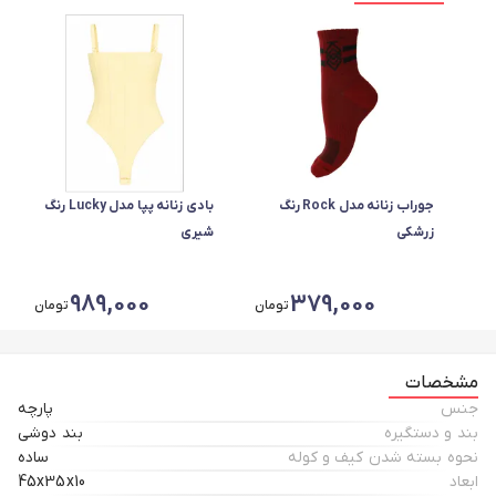
جوراب زنانه مدل Rock رنگ
بادی زنانه پپا مدل Lucky رنگ
زرشکی
شیری
989,000
379,000
تومان
تومان
مشخصات
جنس
پارچه
بند و دستگیره
بند دوشی
نحوه بسته شدن کیف و کوله
ساده
ابعاد
45x35x10