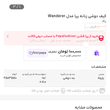
3
/
1
کیف دوشی زنانه پپا مدل Wanderer
رنگ
کرم
100,000 تومان
تخفیف
Firstpepa
مخصوص اولین خرید
مشخصات
جنس
بند و دستگیره
نحوه بسته شدن کیف و
ابعاد
پارچه
بند دوشی
45x35x10
کوله
ساده
۷ روز ضمانت بازگشت کالا
ضمانت اصل بودن کالا
محصولات مشابه