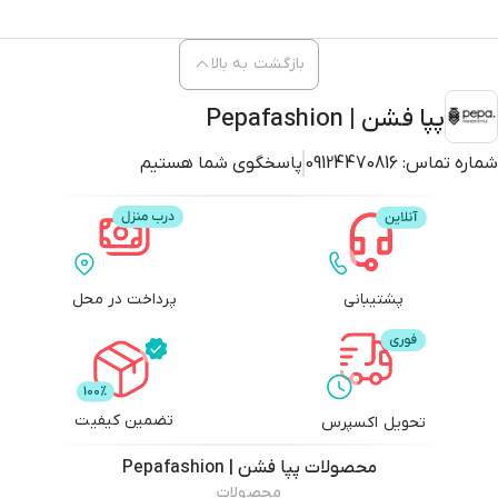
بازگشت به بالا
پپا فشن | Pepafashion
شماره تماس:
09124470816
پاسخگوی شما هستیم
پشتیبانی
پرداخت در محل
تضمین کیفیت
تحویل اکسپرس
محصولات
پپا فشن | Pepafashion
محصولات