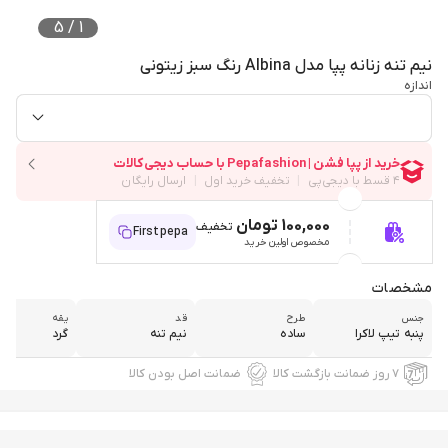
5
/
1
نیم تنه زنانه پپا مدل Albina رنگ سبز زیتونی
اندازه
100,000 تومان
تخفیف
Firstpepa
مخصوص اولین خرید
مشخصات
جنس
طرح
قد
یقه
پنبه تیپ لاکرا
ساده
نیم تنه
گرد
۷ روز ضمانت بازگشت کالا
ضمانت اصل بودن کالا