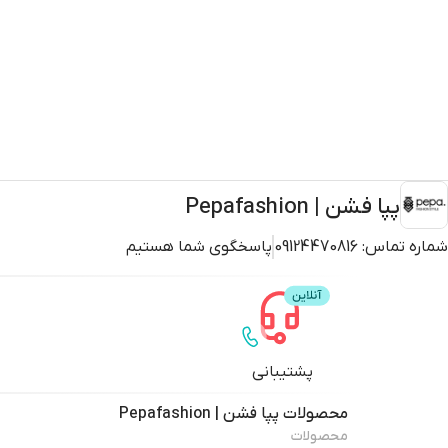
پپا فشن | Pepafashion
شماره تماس:
09124470816
پاسخگوی شما هستیم
پشتیبانی
محصولات
پپا فشن | Pepafashion
محصولات