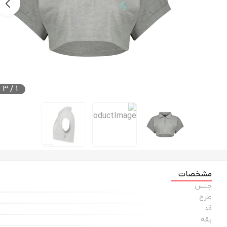
3
/
1
مشخصات
جنس
طرح
قد
یقه