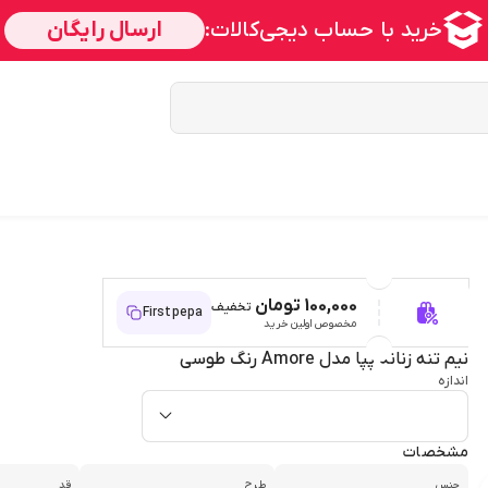
100,000 تومان
تخفیف
Firstpepa
مخصوص اولین خرید
نیم تنه زنانه پپا مدل Amore رنگ طوسی
اندازه
مشخصات
جنس
طرح
قد