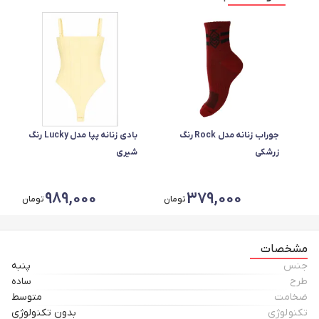
جوراب زنانه مدل Rock رنگ
بادی زنانه پپا مدل Lucky رنگ
زرشکی
شیری
989,000
379,000
تومان
تومان
مشخصات
جنس
پنبه
طرح
ساده
ضخامت
متوسط
تکنولوژی
بدون تکنولوژی