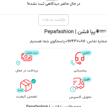
در حال حاضر دیدگاهی ثبت نشده!
بازگشت به بالا
پپا فشن | Pepafashion
شماره تماس:
09124470816
پاسخگوی شما هستیم
پشتیبانی
پرداخت در محل
تضمین کیفیت
تحویل اکسپرس
محصولات
پپا فشن | Pepafashion