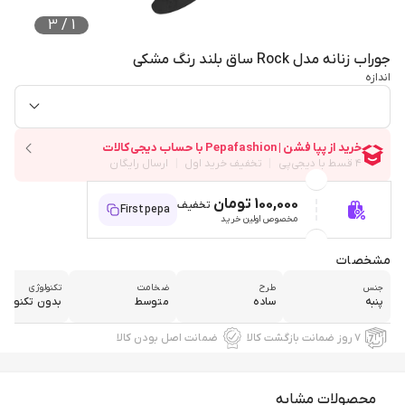
3
/
1
جوراب زنانه مدل Rock ساق بلند رنگ مشکی
اندازه
100,000 تومان
تخفیف
Firstpepa
مخصوص اولین خرید
مشخصات
جنس
طرح
ضخامت
تکنولوژی
پنبه
ساده
متوسط
بدون تکنولوژ
۷ روز ضمانت بازگشت کالا
ضمانت اصل بودن کالا
محصولات مشابه