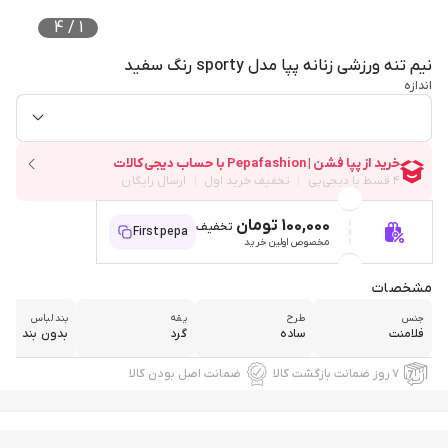
4
/
1
نیم تنه ورزشی زنانه پپا مدل sporty رنگ سفید
اندازه
100,000 تومان
تخفیف
Firstpepa
مخصوص اولین خرید
مشخصات
جنس
طرح
یقه
بند لباس
فلامنت
ساده
گرد
بدون بند
۷ روز ضمانت بازگشت کالا
ضمانت اصل بودن کالا