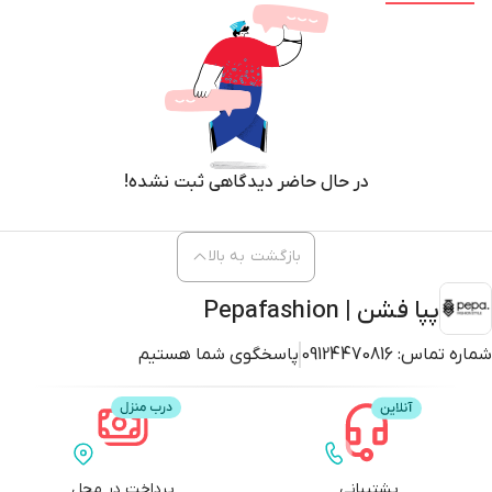
در حال حاضر دیدگاهی ثبت نشده!
بازگشت به بالا
پپا فشن | Pepafashion
شماره تماس:
09124470816
پاسخگوی شما هستیم
پشتیبانی
پرداخت در محل