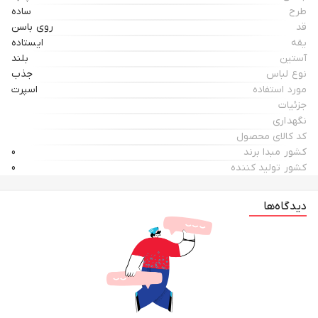
طرح
ساده
قد
روی باسن
یقه
ایستاده
آستین
بلند
نوع لباس
جذب
مورد استفاده
اسپرت
جزئیات
نگهداری
کد کالای محصول
کشور مبدا برند
0
کشور تولید کننده
0
دیدگاه‌ها