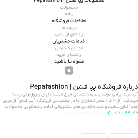
محصولات
پپا فشن | Pepafashion
محصولات
زنانه
اطلاعات فروشگاه
درباره ما
راه های ارتباطی
خدمات مشتریان
قوانین مرجوعی
راهنمای خرید
همراه ما باشید
درباره فروشگاه
پپا فشن | Pepafashion
"پپا برند ایرانی تولید و عرضه‌کننده‌ی انواع البسه کژوال و روزمره‌ی زنانه
می‌باشد." از ۱۰ تا ۶ عصر همکاران ما در پشتیبانی فروشگاه "پپا فشن" از طریق
چت آنلاین سایت و شماره تماس های پشتیبانی آماده پاسخگویی به سوالات
مطالعه بیشتر
شما عزیزان و پیگیری سفارشات می باشند