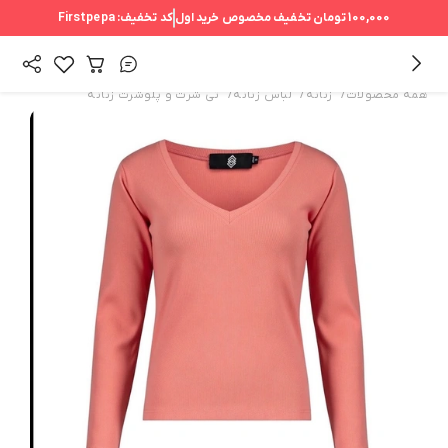
100,000 تومان
تخفیف مخصوص خرید اول
کد تخفیف:
Firstpepa
/
/
/
همه محصولات
زنانه
لباس زنانه
تی شرت و پلوشرت زنانه