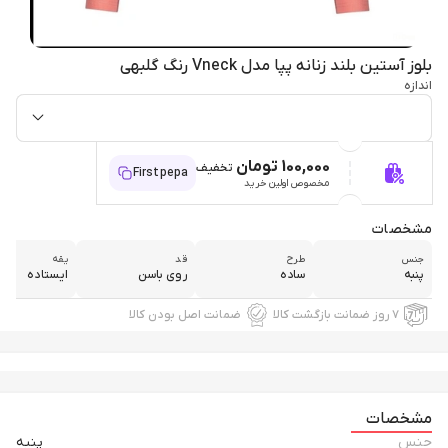
بلوز آستین بلند زنانه پپا مدل Vneck رنگ گلبهی
اندازه
100,000 تومان
تخفیف
Firstpepa
مخصوص اولین خرید
مشخصات
جنس
طرح
قد
یقه
پنبه
ساده
روی باسن
ایستاده
۷ روز ضمانت بازگشت کالا
ضمانت اصل بودن کالا
مشخصات
جنس
پنبه