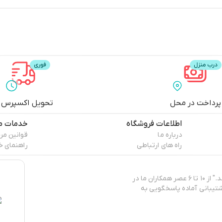
پرداخت در محل
تحویل اکسپرس
اطلاعات فروشگاه
خدمات م
درباره ما
قوانین مر
راه های ارتباطی
راهنمای خ
"پپا برند ایرانی تولید و عرضه‌کننده‌ی انواع البسه کژوال و روزمره‌ی زنانه می‌باشد." از ۱۰ تا ۶ عصر همکاران ما در
تیبانی آماده پاسخگویی به