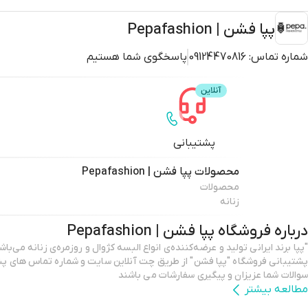
پپا فشن | Pepafashion
شماره تماس:
09124470816
پاسخگوی شما هستیم
پشتیبانی
محصولات
پپا فشن | Pepafashion
محصولات
زنانه
درباره فروشگاه
پپا فشن | Pepafashion
پشتیبانی فروشگاه "پپا فشن" از طریق چت آنلاین سایت و شماره تماس های پش
سوالات شما عزیزان و پیگیری سفارشات می باشند
مطالعه بیشتر